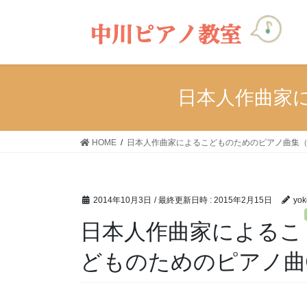
コ
ナ
ン
ビ
テ
ゲ
ン
ー
ツ
シ
へ
ョ
日本人作曲家
ス
ン
キ
に
ッ
移
HOME
日本人作曲家によるこどものためのピアノ曲集
プ
動
2014年10月3日
/ 最終更新日時 :
2015年2月15日
yok
日本人作曲家によるこ
どものためのピアノ曲