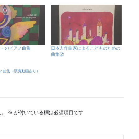
ラーのピアノ曲集
日本人作曲家によるこどものための
曲集②
ノ曲集（演奏動画あり）
ん。
※
が付いている欄は必須項目です