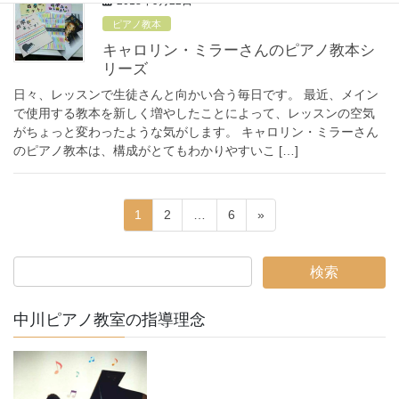
2018年9月22日
ピアノ教本
キャロリン・ミラーさんのピアノ教本シ
リーズ
日々、レッスンで生徒さんと向かい合う毎日です。 最近、メイン
で使用する教本を新しく増やしたことによって、レッスンの空気
がちょっと変わったような気がします。 キャロリン・ミラーさん
のピアノ教本は、構成がとてもわかりやすいこ […]
投
固
固
固
1
2
…
6
»
稿
定
定
定
ペ
ペ
ペ
ナ
ー
ー
ー
ビ
ジ
ジ
ジ
ゲ
中川ピアノ教室の指導理念
ー
シ
ョ