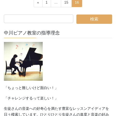
投
固
固
固
«
1
…
15
16
稿
定
定
定
ペ
ペ
ペ
ナ
ー
ー
ー
ビ
ジ
ジ
ジ
ゲ
中川ピアノ教室の指導理念
ー
シ
ョ
ン
「ちょっと難しいけど面白い！」
「チャレンジするって楽しい！」
生徒さんの音楽への好奇心を満たす豊富なレッスンアイディアを
日々模索しています。ひとりひとり生徒さんの進度と音楽の好み