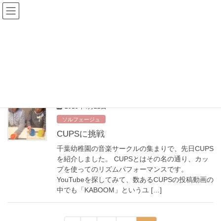
コ
ナ
ン
ビ
テ
ゲ
ン
ー
母たちの音楽集団〜プリズム〜
ツ
シ
へ
ョ
ス
ン
HOME
母たちの音楽集団〜プリズム〜
キ
に
ッ
移
プ
動
2015年4月22日
ソルフェージュ
CUPSに挑戦
千葉幼稚園の音楽サークルの集まりで、先日CUPS
を紹介しました。 CUPSとはその名の通り、カッ
プを使ってのリズムパフォーマンスです。
YouTubeを探してみて、数あるCUPSの投稿動画の
中でも「KABOOM」というユ […]