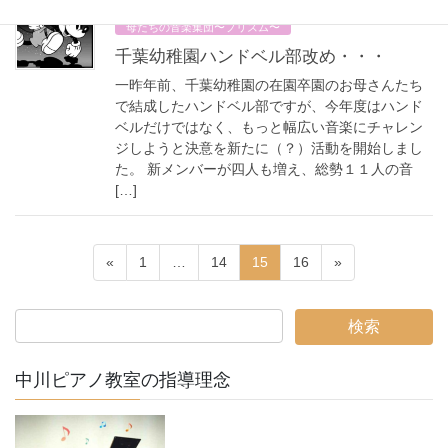
2015年4月30日
母たちの音楽集団〜プリズム〜
千葉幼稚園ハンドベル部改め・・・
一昨年前、千葉幼稚園の在園卒園のお母さんたち
で結成したハンドベル部ですが、今年度はハンド
ベルだけではなく、もっと幅広い音楽にチャレン
ジしようと決意を新たに（？）活動を開始しまし
た。 新メンバーが四人も増え、総勢１１人の音
[…]
投
固
固
固
固
«
1
…
14
15
16
»
稿
定
定
定
定
ペ
ペ
ペ
ペ
ナ
ー
ー
ー
ー
ビ
ジ
ジ
ジ
ジ
ゲ
中川ピアノ教室の指導理念
ー
シ