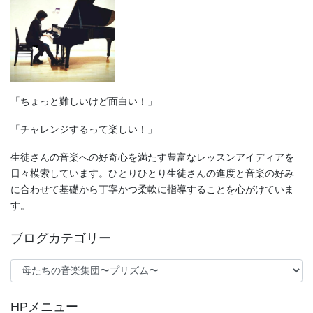
ョ
ン
「ちょっと難しいけど面白い！」
「チャレンジするって楽しい！」
生徒さんの音楽への好奇心を満たす豊富なレッスンアイディアを
日々模索しています。ひとりひとり生徒さんの進度と音楽の好み
に合わせて基礎から丁寧かつ柔軟に指導することを心がけていま
す。
ブログカテゴリー
ブ
ロ
グ
HPメニュー
カ