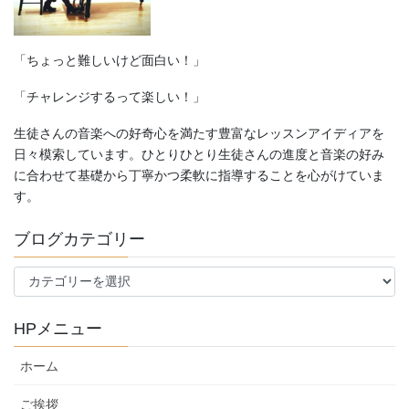
「ちょっと難しいけど面白い！」
「チャレンジするって楽しい！」
生徒さんの音楽への好奇心を満たす豊富なレッスンアイディアを
日々模索しています。ひとりひとり生徒さんの進度と音楽の好み
に合わせて基礎から丁寧かつ柔軟に指導することを心がけていま
す。
ブログカテゴリー
ブ
ロ
グ
HPメニュー
カ
テ
ホーム
ゴ
リ
ご挨拶
ー