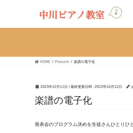
コ
ナ
ン
ビ
テ
ゲ
ン
ー
ツ
シ
へ
ョ
ス
ン
キ
に
ッ
移
HOME
Piascore
楽譜の電子化
プ
動
2023年10月11日
/ 最終更新日時 :
2023年10月12日
楽譜の電子化
発表会のプログラム決めを生徒さんひとりひ