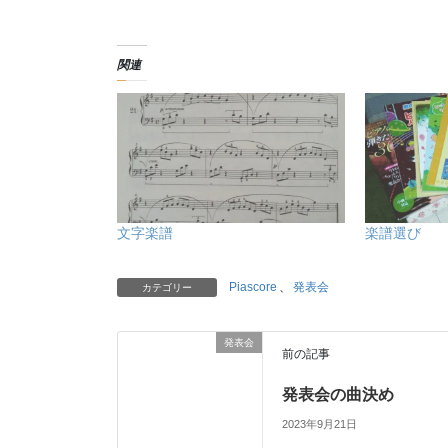
関連
文字楽譜
楽譜選び
Piascore
、
発表会
カテゴリー
発表会
前の記事
発表会の曲決め
2023年9月21日