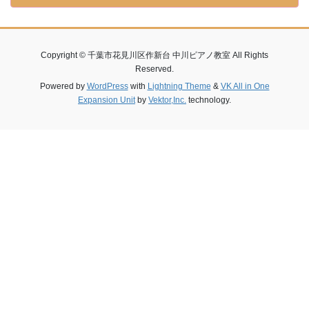
Copyright © 千葉市花見川区作新台 中川ピアノ教室 All Rights
Reserved.
Powered by
WordPress
with
Lightning Theme
&
VK All in One
Expansion Unit
by
Vektor,Inc.
technology.