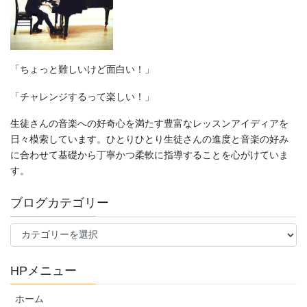
「ちょっと難しいけど面白い！」
「チャレンジするって楽しい！」
生徒さんの音楽への好奇心を満たす豊富なレッスンアイディアを
日々模索しています。ひとりひとり生徒さんの進度と音楽の好み
に合わせて基礎から丁寧かつ柔軟に指導することを心がけていま
す。
ブログカテゴリー
ブ
ロ
グ
HPメニュー
カ
テ
ホーム
ゴ