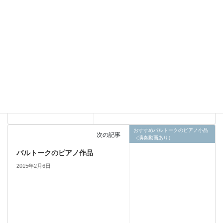
Uncategorized
前の記事
嬉しかった訪問
2015年1月24日
おすすめバルトークのピアノ小品
次の記事
（演奏動画あり）
バルトークのピアノ作品
2015年2月6日