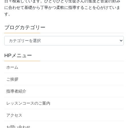
日々模索しています。ひとりひとり生徒さんの進度と音楽の好み
に合わせて基礎から丁寧かつ柔軟に指導することを心がけていま
す。
ブログカテゴリー
ブ
ロ
グ
HPメニュー
カ
テ
ホーム
ゴ
リ
ご挨拶
ー
指導者紹介
レッスンコースのご案内
アクセス
お問い合わせ