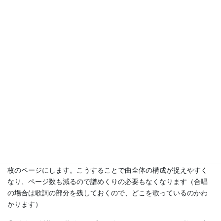
＊曲の難易度、生徒さんのピアノのレベルにもより
ますが最低2〜3回、完全マスターの場合は5〜6回
のレッスンが目安になります。
《事前準備の内容》
① 合唱や合奏のスコアは、ピアノ以外のパートも同じ段に書かれ
ていることが多いので、まずピアノ伴奏の段だけ裁断機で切り取
ります。順番を間違えないように並べてA4のコピー用紙に貼り付
け、これをまたコピー（必要によっては拡大コピーします）して1
枚のページにします。こうすることで曲全体の構成が捉えやすく
なり、ページ数も減るので譜めくりの必要もなくなります（合唱
の場合は歌詞の部分を残しておくので、どこを歌っているのかわ
かります）