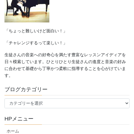
ン
「ちょっと難しいけど面白い！」
「チャレンジするって楽しい！」
生徒さんの音楽への好奇心を満たす豊富なレッスンアイディアを
日々模索しています。ひとりひとり生徒さんの進度と音楽の好み
に合わせて基礎から丁寧かつ柔軟に指導することを心がけていま
す。
ブログカテゴリー
ブ
ロ
グ
HPメニュー
カ
テ
ホーム
ゴ