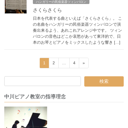
ハンガリーの民俗楽器ツィンバロン
さくらさくら
日本を代表する曲といえば「さくらさくら」。 こ
の名曲をハンガリーの民俗楽器ツィンバロンで演
奏出来るよう、あれこれアレンジ中です。 ツィン
バロンの音色はどこか哀愁があって東洋的で、日
本のお琴とピアノをミックスしたような響き […]
投
固
固
固
1
2
…
4
»
稿
定
定
定
ペ
ペ
ペ
ナ
ー
ー
ー
ビ
ジ
ジ
ジ
ゲ
中川ピアノ教室の指導理念
ー
シ
ョ