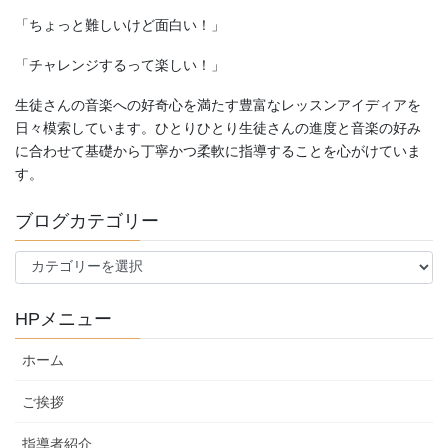
「ちょっと難しいけど面白い！」
「チャレンジするって楽しい！」
生徒さんの音楽への好奇心を満たす豊富なレッスンアイディアを
日々模索しています。ひとりひとり生徒さんの進度と音楽の好み
に合わせて基礎から丁寧かつ柔軟に指導することを心がけていま
す。
ブログカテゴリー
ブ
ロ
グ
HPメニュー
カ
テ
ホーム
ゴ
リ
ご挨拶
ー
指導者紹介