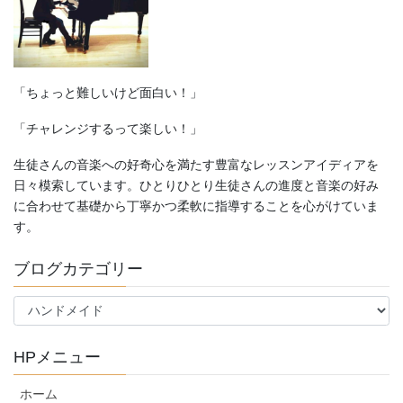
ン
「ちょっと難しいけど面白い！」
「チャレンジするって楽しい！」
生徒さんの音楽への好奇心を満たす豊富なレッスンアイディアを
日々模索しています。ひとりひとり生徒さんの進度と音楽の好み
に合わせて基礎から丁寧かつ柔軟に指導することを心がけていま
す。
ブログカテゴリー
ブ
ロ
グ
HPメニュー
カ
テ
ホーム
ゴ