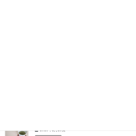
ハンドメイド
アイシングクッキー
アイシングクッキーをご存知でしょうか？ クッキ
ーをカラフルなシュガーペーストでデコレーショ
ンする、クラフト感覚のお菓子です。 生徒さんの
ひとり小学一年生のSちゃんのお母さんがアイシン
グクッキー教室の講師をされているという […]
2015年6月10日
ハンドメイド
羊毛ボール作り
昨日のグループソルフェージュは、ハンドメイド
の日にしました。 三人の生徒さんと一緒に羊毛ボ
ールを作りました。 羊毛フェルトは今やすっかり
人気が定着したハンドメイドのひとつですね。 ふ
わふわの羊毛を丸めてボールを作り、熱め […]
2015年2月28日