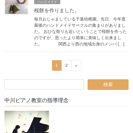
ハンドメイド
桜餅を作りました。
毎月おじゃましている千葉幼稚園。先日、今年度
最後のハンドメイドサークルの集まりがありまし
た。 おひな祭りも近いということで桜餅を作った
のですが、思ったより簡単に美味しく出来まし
た。 関西より西の地域出身のメンバ […]
投
固
固
1
2
»
稿
定
定
ペ
ペ
ナ
ー
ー
ビ
ジ
ジ
ゲ
中川ピアノ教室の指導理念
ー
シ
ョ