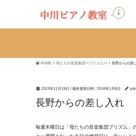
コ
ナ
ン
ビ
テ
ゲ
ン
ー
ツ
シ
へ
ョ
ス
ン
キ
に
ッ
移
HOME
母たちの音楽集団〜プリズム〜
長野からの差
プ
動
2015年11月19日
/ 最終更新日時 :
2016年1月8日
yok
長野からの差し入れ
毎週木曜日は「母たちの音楽集団プリズム」