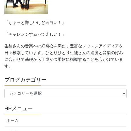
「ちょっと難しいけど面白い！」
「チャレンジするって楽しい！」
生徒さんの音楽への好奇心を満たす豊富なレッスンアイディアを
日々模索しています。ひとりひとり生徒さんの進度と音楽の好み
に合わせて基礎から丁寧かつ柔軟に指導することを心がけていま
す。
ブログカテゴリー
ブ
ロ
グ
HPメニュー
カ
テ
ホーム
ゴ
リ