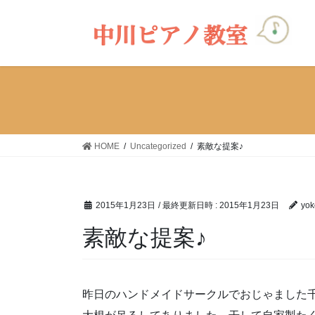
コ
ナ
ン
ビ
テ
ゲ
ン
ー
ツ
シ
へ
ョ
ス
ン
キ
に
ッ
移
HOME
Uncategorized
素敵な提案♪
プ
動
2015年1月23日
/ 最終更新日時 :
2015年1月23日
yok
素敵な提案♪
昨日のハンドメイドサークルでおじゃました