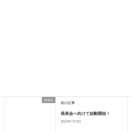
オンラインレッスンで気が
ピアノ椅子を新調しまし
ついたこと：その① 椅子の
た。
高さ
LINE＠でピアノ動画配信
②【動画あり】
Uncategorized
カテゴリー
発表会
前の記事
発表会へ向けて始動開始！
2022年7月3日