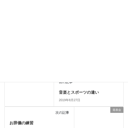
発表会で気がついたこと：
自分の演奏を振り返りまし
本番でミスをした場合
ょう。
発表会ごっこ
発表会
カテゴリー
レッスン風景
前の記事
音楽とスポーツの違い
2019年8月27日
発表会
次の記事
お辞儀の練習