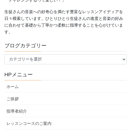
「チャレンジするって楽しい！」
生徒さんの音楽への好奇心を満たす豊富なレッスンアイディアを
日々模索しています。ひとりひとり生徒さんの進度と音楽の好み
に合わせて基礎から丁寧かつ柔軟に指導することを心がけていま
す。
ブログカテゴリー
ブ
ロ
グ
HPメニュー
カ
テ
ホーム
ゴ
リ
ご挨拶
ー
指導者紹介
レッスンコースのご案内