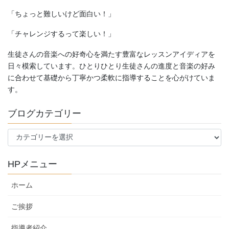
「ちょっと難しいけど面白い！」
「チャレンジするって楽しい！」
生徒さんの音楽への好奇心を満たす豊富なレッスンアイディアを
日々模索しています。ひとりひとり生徒さんの進度と音楽の好み
に合わせて基礎から丁寧かつ柔軟に指導することを心がけていま
す。
ブログカテゴリー
ブ
ロ
グ
HPメニュー
カ
テ
ホーム
ゴ
リ
ご挨拶
ー
指導者紹介