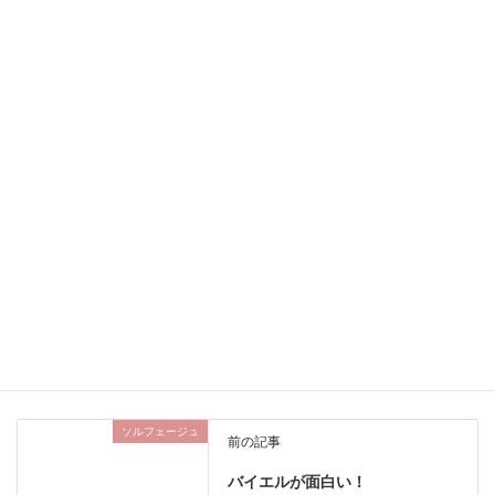
無料でオンラインレッスン
致します【期間限定】
当教室の生徒さんに限りま
して、5/6までの期間限定で
無料でオンラインレッスン
を致します…
春
オンラインレッスンの向き
不向き
Uncategorized
カテゴリー
ソルフェージュ
前の記事
バイエルが面白い！