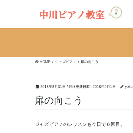
コ
ナ
ン
ビ
テ
ゲ
ン
ー
ツ
シ
へ
ョ
ス
ン
キ
に
ッ
移
HOME
ジャズピアノ
扉の向こう
プ
動
2018年8月31日
/ 最終更新日時 :
2018年9月1日
yoko
扉の向こう
ジャズピアノのレッスンも今日で６回目。