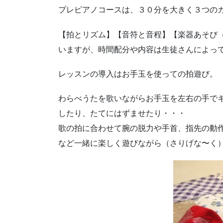
プレピアノコースは、３０分を大きく３つの
【拍とリズム】【音符と音程】【楽器あそび
いますが、時間配分や内容は生徒さんによっ
レッスンの導入はお手玉を使っての拍遊び。
わらべうたを歌いながらお手玉を左右の手で
したり、たてにはずませたり・・・
歌の拍に合わせて腕の脱力や手首、指先の動
など一緒に楽しく遊びながら（さりげな〜く