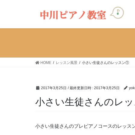
コ
ナ
ン
ビ
テ
ゲ
ン
ー
ツ
シ
へ
ョ
ス
ン
キ
に
ッ
移
HOME
レッスン風景
小さい生徒さんのレッスン①
プ
動
2017年3月25日
/ 最終更新日時 :
2017年3月25日
yok
小さい生徒さんのレッ
小さい生徒さんのプレピアノコースのレッス