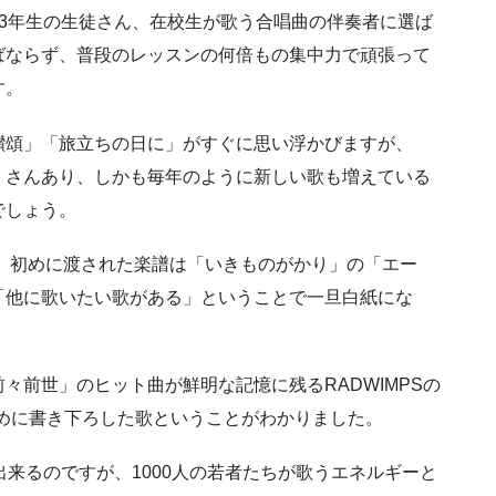
3年生の生徒さん、在校生が歌う合唱曲の伴奏者に選ば
ばならず、普段のレッスンの何倍もの集中力で頑張って
す。
讃頌」「旅立ちの日に」がすぐに思い浮かびますが、
くさんあり、しかも毎年のように新しい歌も増えている
でしょう。
、初めに渡された楽譜は「いきものがかり」の「エー
「他に歌いたい歌がある」ということで一旦白紙にな
々前世」のヒット曲が鮮明な記憶に残るRADWIMPSの
ために書き下ろした歌ということがわかりました。
が出来るのですが、1000人の若者たちが歌うエネルギーと