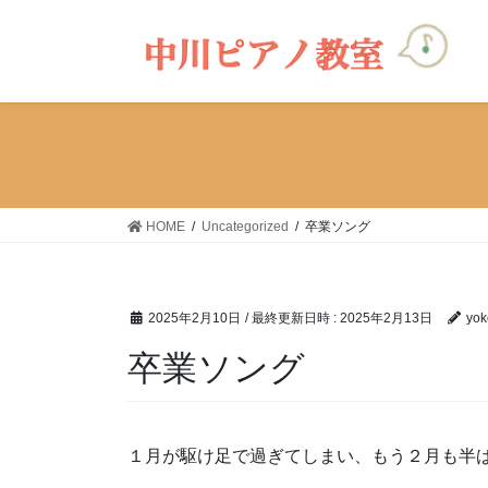
コ
ナ
ン
ビ
テ
ゲ
ン
ー
ツ
シ
へ
ョ
ス
ン
キ
に
ッ
移
HOME
Uncategorized
卒業ソング
プ
動
2025年2月10日
/ 最終更新日時 :
2025年2月13日
yok
卒業ソング
１月が駆け足で過ぎてしまい、もう２月も半