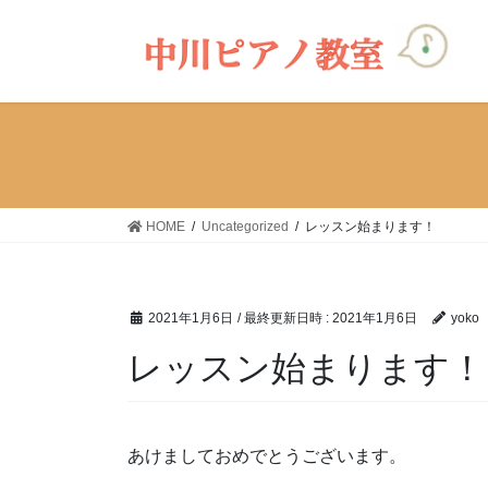
コ
ナ
ン
ビ
テ
ゲ
ン
ー
ツ
シ
へ
ョ
ス
ン
キ
に
ッ
移
HOME
Uncategorized
レッスン始まります！
プ
動
2021年1月6日
/ 最終更新日時 :
2021年1月6日
yoko
レッスン始まります！
あけましておめでとうございます。