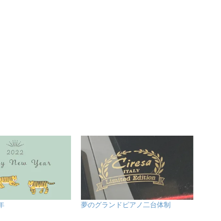
年
夢のグランドピアノ二台体制