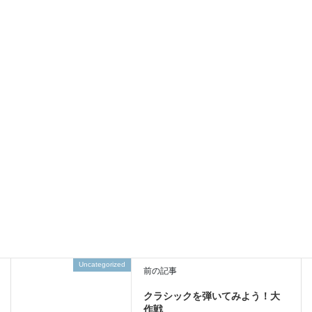
指のおでこで弾こう！
ボールを使って指の訓練
今年の目標「やるか？やる
か？」
Uncategorized
カテゴリー
Uncategorized
前の記事
クラシックを弾いてみよう！大
作戦