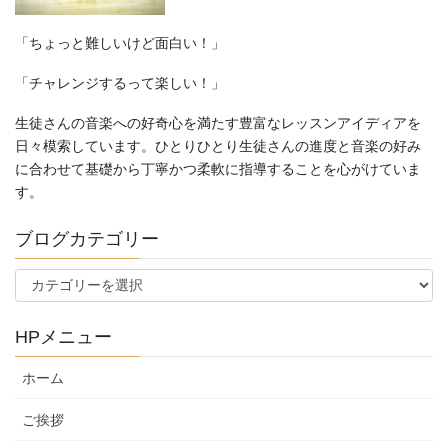
「ちょっと難しいけど面白い！」
「チャレンジするって楽しい！」
生徒さんの音楽への好奇心を満たす豊富なレッスンアイディアを
日々模索しています。ひとりひとり生徒さんの進度と音楽の好み
に合わせて基礎から丁寧かつ柔軟に指導することを心がけていま
す。
ブログカテゴリー
ブ
ロ
グ
HPメニュー
カ
テ
ホーム
ゴ
リ
ご挨拶
ー