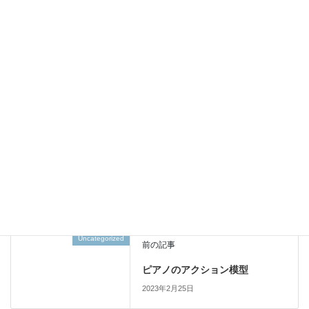
ピアノショールームに行っ
ピアノの試弾に行って来ま
てきました。
した！
夢のグランドピアノ二台体
制
Uncategorized
カテゴリー
Uncategorized
前の記事
ピアノのアクション模型
2023年2月25日