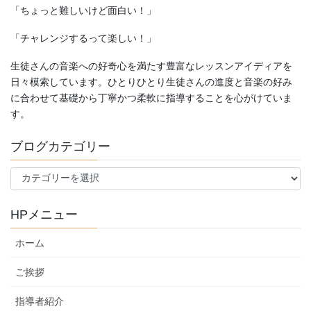
「ちょっと難しいけど面白い！」
「チャレンジするって楽しい！」
生徒さんの音楽への好奇心を満たす豊富なレッスンアイディアを
日々模索しています。ひとりひとり生徒さんの進度と音楽の好み
に合わせて基礎から丁寧かつ柔軟に指導することを心がけていま
す。
ブログカテゴリー
ブ
ロ
グ
HPメニュー
カ
テ
ホーム
ゴ
リ
ご挨拶
ー
指導者紹介