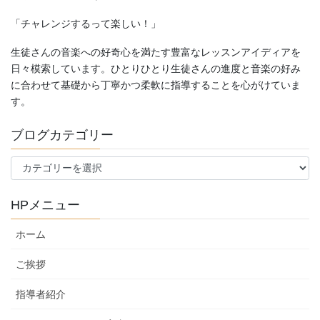
「チャレンジするって楽しい！」
生徒さんの音楽への好奇心を満たす豊富なレッスンアイディアを
日々模索しています。ひとりひとり生徒さんの進度と音楽の好み
に合わせて基礎から丁寧かつ柔軟に指導することを心がけていま
す。
ブログカテゴリー
ブ
ロ
グ
HPメニュー
カ
テ
ホーム
ゴ
リ
ご挨拶
ー
指導者紹介