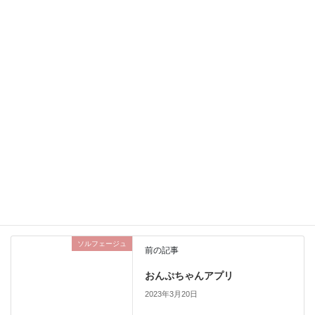
ピアノの試弾に行って来ま
かてぃんさんのミニLIVE in
した！
京成バラ園
「秋のおさらい会」を企画
しました
Uncategorized
カテゴリー
ソルフェージュ
前の記事
おんぷちゃんアプリ
2023年3月20日