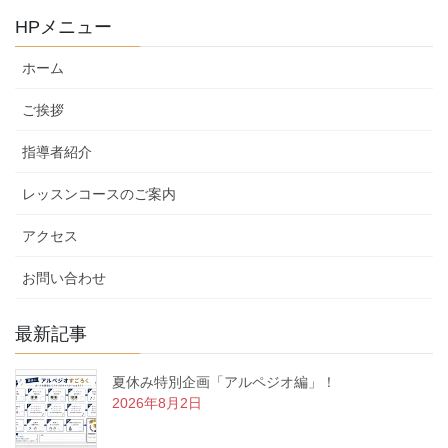
グ
HPメニュー
カ
テ
ホーム
ゴ
リ
ご挨拶
ー
指導者紹介
レッスンコースのご案内
アクセス
お問い合わせ
最新記事
夏休み特別企画「アルペジオ編」！
2026年8月2日