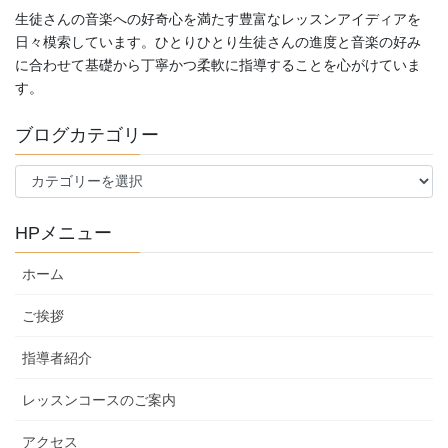
生徒さんの音楽への好奇心を満たす豊富なレッスンアイディアを
日々模索しています。ひとりひとり生徒さんの進度と音楽の好み
に合わせて基礎から丁寧かつ柔軟に指導することを心がけていま
す。
ブログカテゴリー
ブ
ロ
グ
HPメニュー
カ
テ
ホーム
ゴ
リ
ご挨拶
ー
指導者紹介
レッスンコースのご案内
アクセス