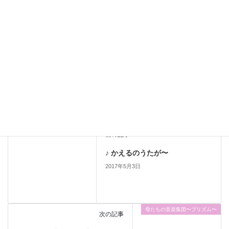
「高い音」と「低い音」
あと7回
休符の役割り
ソルフェージュ
カテゴリー
ソルフェージュ
前の記事
♪ かえるのうたが〜
2017年5月3日
母たちの音楽集団〜プリズム〜
次の記事