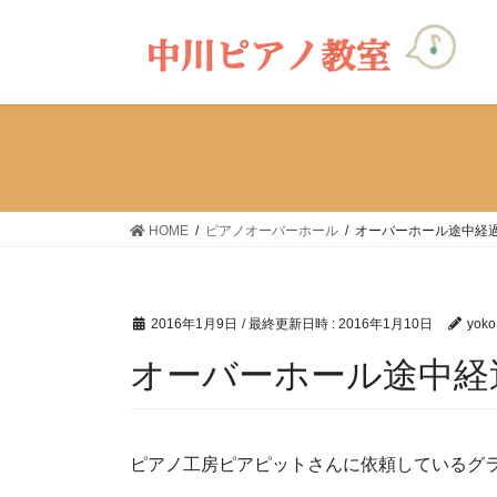
コ
ナ
ン
ビ
テ
ゲ
ン
ー
ツ
シ
へ
ョ
ス
ン
キ
に
ッ
移
HOME
ピアノオーバーホール
オーバーホール途中経
プ
動
2016年1月9日
/ 最終更新日時 :
2016年1月10日
yoko
オーバーホール途中経
ピアノ工房ピアピットさんに依頼しているグ